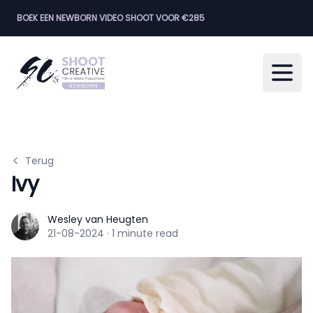
BOEK EEN NEWBORN VIDEO SHOOT VOOR €285
Open
Terug
Ivy
Wesley van Heugten
Wesley van Heugten
21-08-2024
·
1 minute read