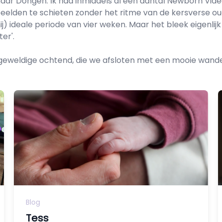
ar Dongen. Ik had inmiddels al een aantal Newborn Vide
k beelden te schieten zonder het ritme van de kersverse 
 ideale periode van vier weken. Maar het bleek eigenlijk
er'.
geweldige ochtend, die we afsloten met een mooie wandel
Blog
Tess